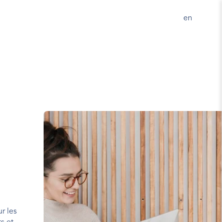
en 
 les 