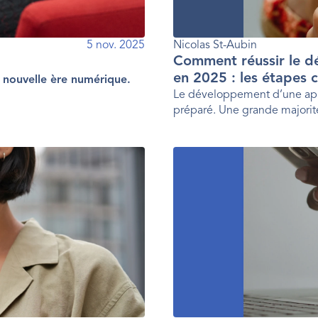
5 nov. 2025
Nicolas St-Aubin
Comment réussir le d
en 2025 : les étapes c
e nouvelle ère numérique.
Le développement d’une appli
préparé. Une grande majorit
d’une préparation adéquate.