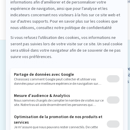
valider un marché ou lancer rapidement une première ver
mobile.
Solutions numériques
Nos services
À pr
Développement de logiciels
Carri
Applications mobiles
Nous 
Applications web
Logiciels sur mesure
Design et stratégie numérique
Design UI/UX
Stratégie
Intelligence artificielle
Enrichissement UX