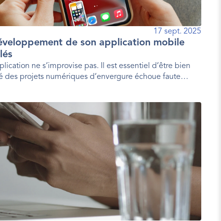
17 sept. 2025
éveloppement de son application mobile
lés
cation ne s’improvise pas. Il est essentiel d’être bien
é des projets numériques d’envergure échoue faute