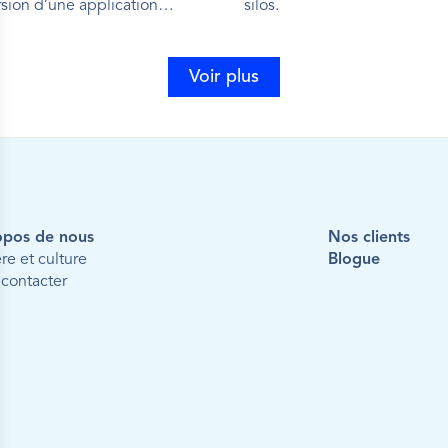
sion d’une application
silos.
Voir plus
Voir plus
opos de nous
Nos clients
ère et culture
Blogue
contacter