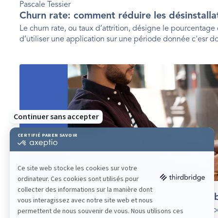
Pascale Tessier
Churn rate: comment réduire les désinstalla
Le churn rate, ou taux d’attrition, désigne le pourcentage 
d’utiliser une application sur une période donnée c'esr d
d’utilisateurs.
Pascale Tessier 
Low-code / No-code: avantages, limites et 
Le low-code/no-code est une excellente porte d’entrée po