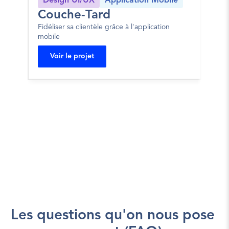
Design UI/UX
Application Mobile
Log
Couche-Tard
JA
Fidéliser sa clientèle grâce à l'application 
Porta
mobile
le se
Voir le projet
V
Les questions qu'on nous pose 