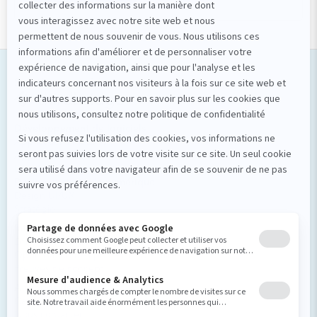
Solutions numériques
Nos services
Développement de logiciels
Applications mobiles
Applications web
Logiciels sur mesure
Design et stratégie numérique
Design UI/UX
Stratégie
Intelligence artificielle
Enrichissement UX
Optimisation des processus d’affaires
Preuves de concept
À propos de nous
Carrière et culture
Nous contacter