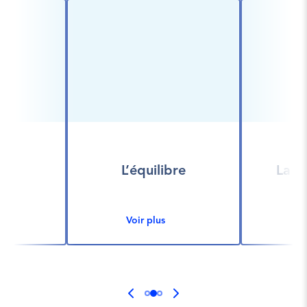
on
L’équilibre
La c
Voir plus
V