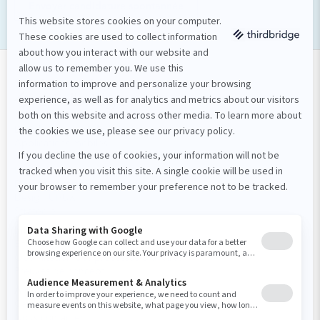
Envoyer candidature spontannée
Solutions numériques
Nos services
Développement de logiciels
Applications mobiles
Applications web
Logiciels sur mesure
Design et stratégie numérique
Design UI/UX
Stratégie
Intelligence artificielle
Enrichissement UX
Optimisation des processus d’affaires
Preuves de concept
À propos de nous
Carrière et culture
Nous contacter