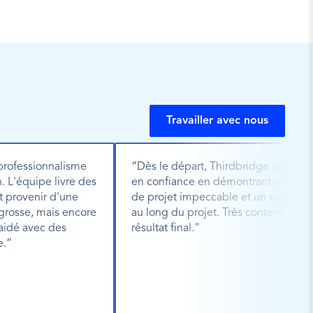
Travailler avec nous
professionnalisme 
“Dès le départ, Thirdbridge nous a m
 L'équipe livre des 
en confiance en démontrant une gest
t provenir d'une 
de projet impeccable et un support t
rosse, mais encore 
au long du projet. Très content du 
 aidé avec des 
résultat final.”
e.”