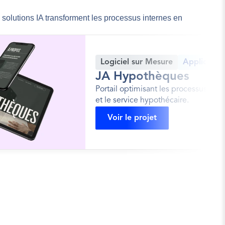
solutions IA transforment les processus internes en 
Logiciel sur Mesure
Applicatio
JA Hypothèques
Portail optimisant les processus des c
et le service hypothécaire.
Voir le projet