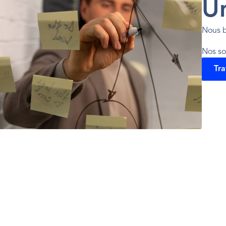
Un
Nous b
Nos so
Tra