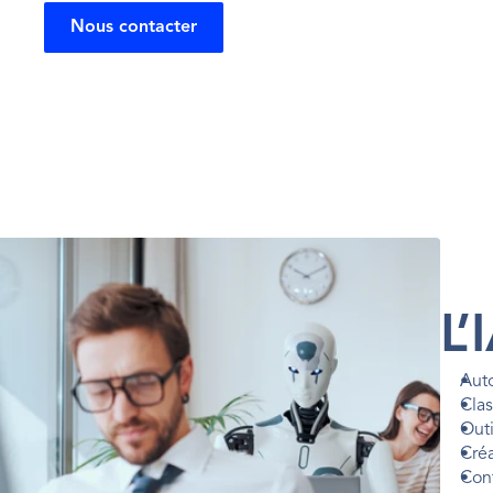
Nous contacter
L’
Auto
Clas
Outi
Cré
Conf