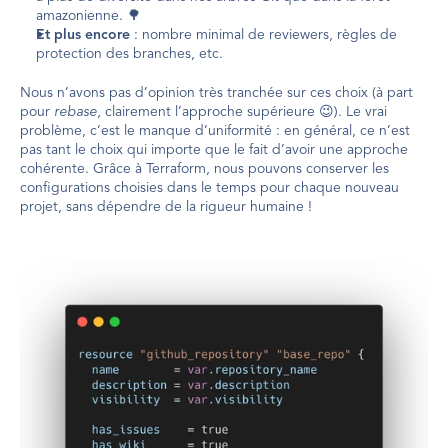
amazonienne. 🌳
Et plus encore
 : nombre minimal de reviewers, règles de 
protection des branches, etc.
Nous n’avons pas d’opinion très tranchée sur ces choix (à part 
pour 
rebase
, clairement l’approche supérieure 😉). Le vrai 
problème, c’est le manque d’uniformité : en général, ce n’est 
pas tant le choix qui importe que le fait d’avoir une approche 
cohérente. Grâce à Terraform, nous pouvons conserver les 
configurations choisies dans le temps pour chaque nouveau 
projet, sans dépendre de la rigueur humaine !