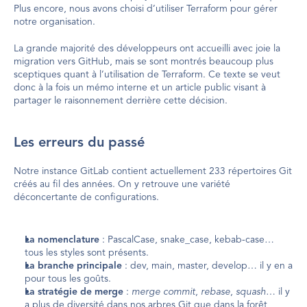
Plus encore, nous avons choisi d’utiliser Terraform pour gérer 
notre organisation.
La grande majorité des développeurs ont accueilli avec joie la 
migration vers GitHub, mais se sont montrés beaucoup plus 
sceptiques quant à l’utilisation de Terraform. Ce texte se veut 
donc à la fois un mémo interne et un article public visant à 
partager le raisonnement derrière cette décision.
Les erreurs du passé
Notre instance GitLab contient actuellement 233 répertoires Git 
créés au fil des années. On y retrouve une variété 
déconcertante de configurations.
La nomenclature
 : PascalCase, snake_case, kebab-case… 
tous les styles sont présents.
La branche principale
 : dev, main, master, develop… il y en a 
pour tous les goûts.
La stratégie de merge
 : 
merge commit
, 
rebase
, 
squash
… il y 
a plus de diversité dans nos arbres Git que dans la forêt 