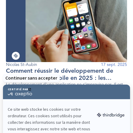
Nicolas St-Aubin
17 sept. 2025
Comment réussir le développement de
son application mobile en 2025 : les
étapes clés
Le développement d’une application ne s’improvise pas. Il est
essentiel d’être bien préparé. Une grande majorité des projets
numériques d’envergure échoue faute d’une préparation
adéquate.