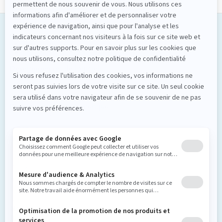
Solutions numériques
Nos services
Développement de logiciels
Applications mobiles
Applications web
Logiciels sur mesure
Design et stratégie numérique
Design UI/UX
Stratégie
Intelligence artificielle
Enrichissement UX
Optimisation des processus d’affaires
Preuves de concept
À propos de nous
Carrière et culture
Nous contacter
Nos clients
Blogue