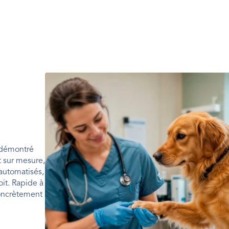
 démontré 
 sur mesure, 
utomatisés, 
t. Rapide à 
oncrètement 