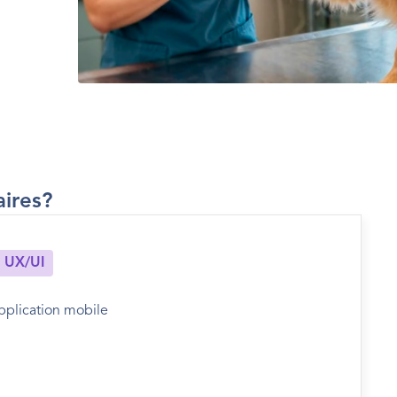
ires? 
 UX/UI
application mobile