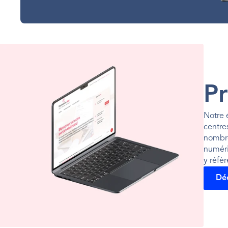
P
Notre 
centre
nombre 
numéri
y réfèr
Déc