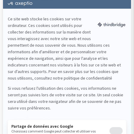
équipe!
Nous contacter
Solutions numériques
Nos services
Développement de logiciels
Applications mobiles
Applications web
Logiciels sur mesure
Design et stratégie numérique
Design UI/UX
Stratégie
Intelligence artificielle
Enrichissement UX
Optimisation des processus d’affaires
Preuves de concept