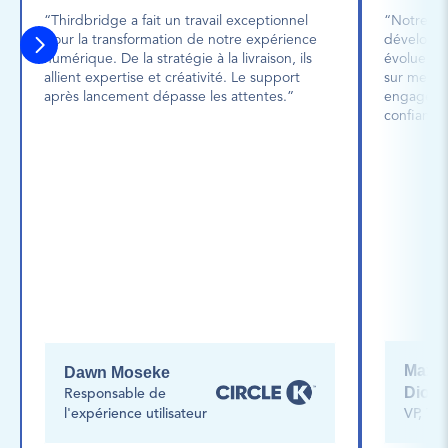
“Thirdbridge a fait un travail exceptionnel 
“Notre col
pour la transformation de notre expérience 
développe
numérique. De la stratégie à la livraison, ils 
évolue dep
allient expertise et créativité. Le support 
sur mesur
après lancement dépasse les attentes.”
engagement
confiance
Maxim
Dawn Moseke
Dion
Responsable de 
l'expérience utilisateur
VP, TI